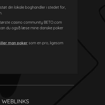
støt din lokale boghandler i stedet for,
n.
største casino community BETO.com
å kan du også læse mine danske poker
iller man poker
som en pro, ligesom
WEBLINKS