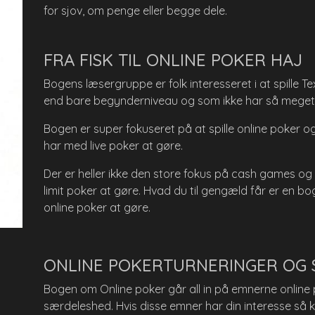
for sjov, om penge eller begge dele.
FRA FISK TIL ONLINE POKER HAJ
Bogens læsergruppe er folk interesseret i at spille 
end bare begynderniveau og som ikke har så meget 
Bogen er super fokuseret på at spille online poker o
har med live poker at gøre.
Der er heller ikke den store fokus på cash games og
limit poker at gøre. Hvad du til gengæld får er en 
online poker at gøre.
ONLINE POKERTURNERINGER OG S
Bogen om Online poker går all in på emnerne online 
særdeleshed. Hvis disse emner har din interesse så