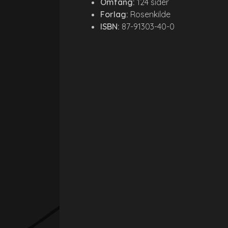
Omfang:
124 sider
Forlag:
Rosenkilde
ISBN:
87-91303-40-0