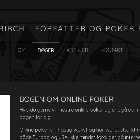
BIRCH - FORFATTER OG POKER
OM
ARTIKLER
KONTAKT
BØGER
BOGEN OM ONLINE POKER
Hvis du gerne vil mestre online poker og undgå de m
bogen for dig.
Online poker er i hastig vækst og har været stærkt me
både Europa og USA. Ikke mindst fordi der på internett